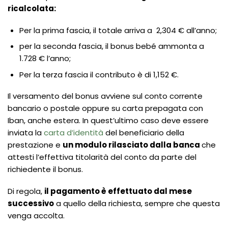
ricalcolata:
Per la prima fascia, il totale arriva a 2,304 € all’anno;
per la seconda fascia, il bonus bebé ammonta a
1.728 € l’anno;
Per la terza fascia il contributo è di 1,152 €.
Il versamento del bonus avviene sul conto corrente
bancario o postale oppure su carta prepagata con
Iban, anche estera. In quest’ultimo caso deve essere
inviata la
carta d’identità
del beneficiario della
prestazione e
un modulo rilasciato dalla banca
che
attesti l’effettiva titolarità del conto da parte del
richiedente il bonus.
Di regola,
il pagamento è effettuato dal mese
successivo
a quello della richiesta, sempre che questa
venga accolta.