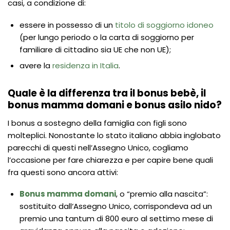
casi, a condizione di:
essere in possesso di un
titolo di soggiorno idoneo
(per lungo periodo o la carta di soggiorno per
familiare di cittadino sia UE che non UE);
avere la
residenza in Italia
.
Quale è la differenza tra il bonus bebè, il
bonus mamma domani e bonus asilo nido?
I bonus a sostegno della famiglia con figli sono
molteplici. Nonostante lo stato italiano abbia inglobato
parecchi di questi nell’Assegno Unico, cogliamo
l’occasione per fare chiarezza e per capire bene quali
fra questi sono ancora attivi:
Bonus mamma domani
, o “premio alla nascita”:
sostituito dall‘Assegno Unico, corrispondeva ad un
premio una tantum di 800 euro al settimo mese di