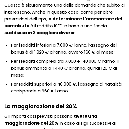
Questa è sicuramente una delle domande che subito ci
interessano. Anche in questo caso, come per altre
prestazioni dell’Inps,
a determinare l’ammontare del
contributo
è il reddito ISEE, in base a una fascia
suddivisa in 3 scaglioni diversi
:
Per i redditi inferiori a 7.000 € l’anno, l’assegno del
bonus è di 1.920 € all’anno, ovvero 160 € al mese;
Per i redditi compresi tra 7.000 e 40.000 € l’anno, il
bonus ammonta a 1.440 € all’anno, quindi 120 € al
mese;
Per redditi superiori a 40.000 €, l’assegno di natalità
corrisponde a 960 € l’anno.
La maggiorazione del 20%
Gli importi così previsti possono
avere una
maggiorazione del 20%
in caso di figli successivi al