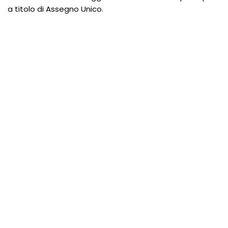
a titolo di Assegno Unico.