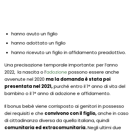
hanno avuto un figlio
hanno adottato un figlio
hanno ricevuto un figlio in affidamento preadottivo.
Una precisazione temporale importante: per l’anno
2022, la nascita o l’
adozione
possono essere anche
avvenute nel 2020
ma la domanda è stata poi
presentata nel 2021,
purché entro il 1° anno di vita del
bambino o il 1° anno di adozione e affidamento.
Il bonus bebè viene corrisposto ai genitori in possesso
dei requisiti e che
convivono con il figlio,
anche in caso
di cittadinanza diversa da quella italiana, quindi
comunitaria ed extracomunitaria.
Negli ultimi due