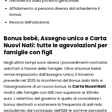
Decadenza dalla potestà genitoriale;
Affidamento a persona diversa dal richiedente il
bonus;
Revoca dell’adozione.
Bonus bebè, Assegno unico e Carta
Nuovi Nati: tutte le agevolazioni per
famiglie con figli
Negli ultimi tempi sono diversi i provvedimenti normativi
adottati a favore delle famiglie. Oltre al bonus bebè
ormai rimpiazzato dall’Assegno Unico, il Governo
prevede nel 2025 la riconferma del Bonus Asilo Nido e
l’assegnazione di un nuovo bonus: la
Carta Nuovi Nati
rivolto alle famiglie con ISEE non superiore ai 40mila
euro. L’obiettivo del governo è quello di consolidare i
bonus destinati a sostenere la frequenza di asili nido
escludendo dal conteggio dell’ISEE le somme percepite