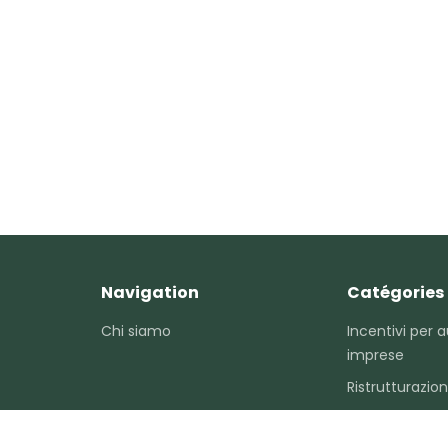
Navigation
Catégories
Chi siamo
Incentivi per 
imprese
Ristrutturazio
Agevolazioni ai