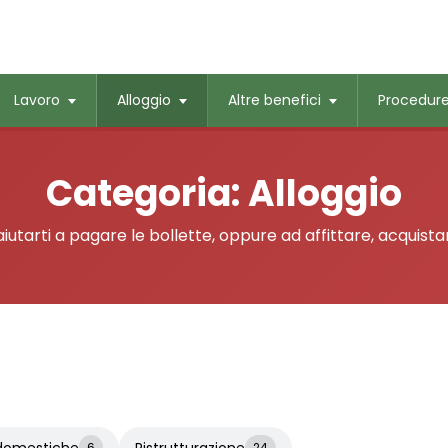
Lavoro
Alloggio
Altre benefici
Procedur
Categoria:
Alloggio
iutarti a pagare le bollette, oppure ad affittare, acquista
 domestiche
Ristrutturazione
6
24