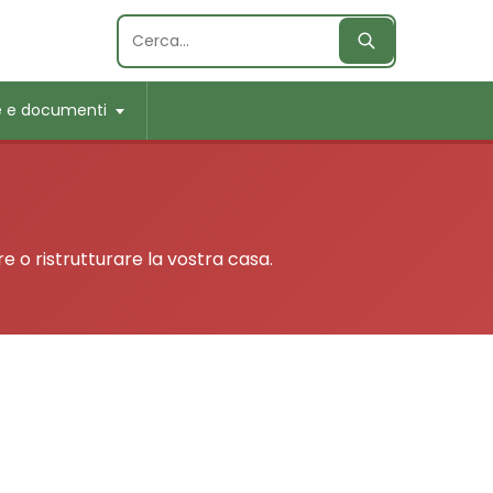
Cerca
Cerca:
e e documenti
re o ristrutturare la vostra casa.