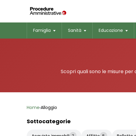
Famiglia
Sanità
Educazione
Scopri quali sono le misure per a
Home
Alloggio
Sottocategorie
Acquisto immobili
Affitto
Bollette
7
5