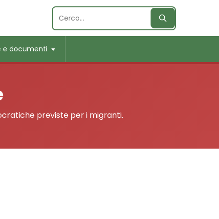
Cerca
Cerca:
e e documenti
e
ocratiche previste per i migranti.