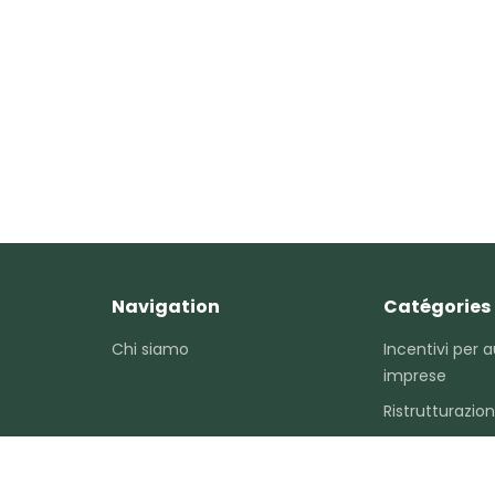
Navigation
Catégories
Chi siamo
Incentivi per 
imprese
Ristrutturazio
Agevolazioni ai
Altri documen