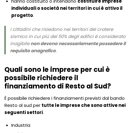
hanno costituito o intendono
costituire imprese
individuali o società nei territori in cui è attivo il
progetto
.
I cittadini che risiedono nei territori del cratere
sismico in cui più del 50% degli edifici è considerato
inagibile
non devono necessariamente possedere il
requisito anagrafico
.
Quali sono le imprese per cui è
possibile richiedere il
finanziamento di Resto al Sud?
È possibile richiedere i finanziamenti previsti dal bando
Resto al sud per
tutte le imprese che sono attive nei
seguenti settori
.
Industria