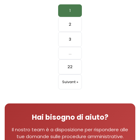
1
2
3
Paginazione
…
degli
articoli
22
Suivant »
Hai bisogno di aiuto?
Il nostro team è a disposizione per rispondere alle
tue domande sulle procedure amministrative.