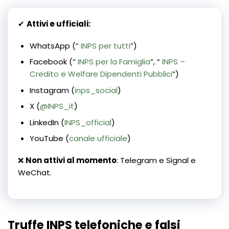
✔
Attivi e ufficiali:
WhatsApp (“
INPS per tutti
”)
Facebook (“
INPS per la Famiglia
”, “
INPS –
Credito e Welfare Dipendenti Pubblici
”)
Instagram (
inps_social
)
X (
@INPS_it
)
LinkedIn (
INPS_official
)
YouTube (
canale ufficiale
)
❌
Non attivi al momento
: Telegram e Signal e
WeChat.
Truffe INPS telefoniche e falsi