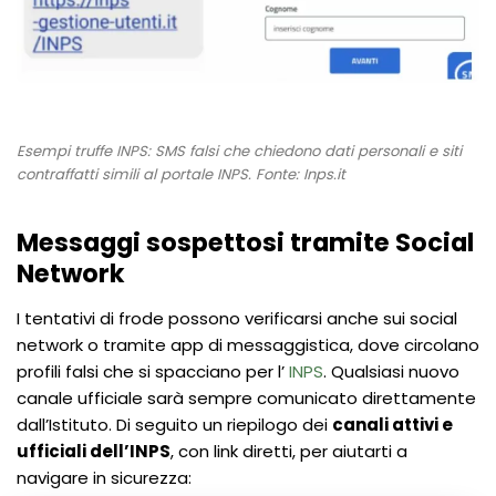
Esempi truffe INPS: SMS falsi che chiedono dati personali e siti
contraffatti simili al portale INPS.
Fonte: Inps.it
Messaggi sospettosi tramite Social
Network
I tentativi di frode possono verificarsi anche sui social
network o tramite app di messaggistica, dove circolano
profili falsi che si spacciano per l’
INPS
. Qualsiasi nuovo
canale ufficiale sarà sempre comunicato direttamente
dall’Istituto. Di seguito un riepilogo dei
canali attivi e
ufficiali dell’INPS
, con link diretti, per aiutarti a
navigare in sicurezza: